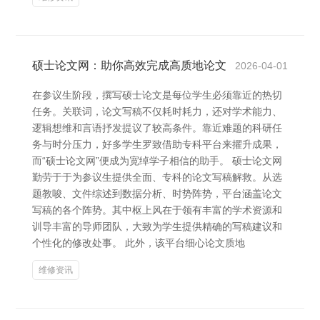
硕士论文网：助你高效完成高质地论文
2026-04-01
在参议生阶段，撰写硕士论文是每位学生必须靠近的热切
任务。关联词，论文写稿不仅耗时耗力，还对学术能力、
逻辑想维和言语抒发提议了较高条件。靠近难题的科研任
务与时分压力，好多学生罗致借助专科平台来擢升成果，
而“硕士论文网”便成为宽绰学子相信的助手。 硕士论文网
勤劳于于为参议生提供全面、专科的论文写稿解救。从选
题教唆、文件综述到数据分析、时势阵势，平台涵盖论文
写稿的各个阵势。其中枢上风在于领有丰富的学术资源和
训导丰富的导师团队，大致为学生提供精确的写稿建议和
个性化的修改处事。 此外，该平台细心论文质地
维修资讯