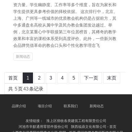
资力量、学生幽静度、工作率等多个维度，旨在为家长和
学生提供更具参考价值的择校依据。 这次排行中，北京、
上海、广州等一线城市的优质教会机构仍是占据前方，其
中多通盘名高校从属中学及民办教会集团发达越过。举
例，北京某重心中学联接第三年位居榜首，其稀奇的教学
效果和丰富的课程体系受到高度评价。此外，一些新兴教
会品牌凭借革命的教会口头和个性化教学理念飞
新闻动态
首页
1
2
3
4
5
下一页
末页
共
5
页
43
条记录
品牌介绍
项目介绍
联系我们
新闻动态
友情链接：
淮上区彻收各类建筑工程有限责任公司
河池市辛默通用零部件股份公司
陕西福鼎文化有限公司 - 首页