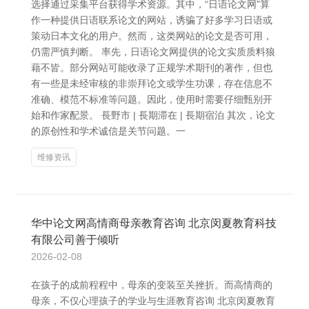
选择通过采集平台获得学术资源。其中，“日语论文网”算
作一种提供日语联系论文的网站，诱骗了好多学习日语或
策动日本文化的用户。然而，这类网站的论文是否可用，
仍需严慎判断。 率先，日语论文网提供的论文实质质料狼
藉不皆。部分网站可能收录了正规学术期刊的著作，但也
有一些是未经审核的非崇拜论文或学生功课，存在信息不
准确、模范不标准等问题。因此，使用时需要仔细甄别开
始和作家配景。 長野市 | 長期滞在 | 長期宿泊 其次，论文
的原创性和学术诚信是关节问题。一
维修资讯
华中论文网高情商母亲教育咨询 北京闵夏教育科技
有限公司善于倾听
2026-02-08
在孩子的成前程程中，母亲的变装至关挫折。而高情商的
母亲，不仅心理孩子的学业与生涯教育咨询 北京闵夏教育