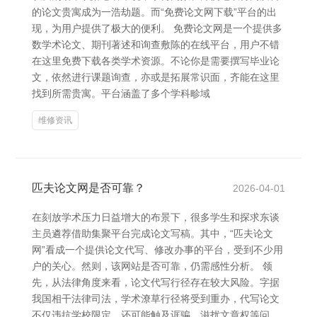
的论文贵寓成为一浩劫题。而“免费论文网下载”平台的出
现，为用户提供了极大的便利。 免费论文网是一个提供多
数学术论文、期刊著述和询查敷陈的在线平台，用户不错
在这里免费下载各类学术资源。不论你是需要撰写毕业论
文，依然进行课题询查，亦或是拓展常识面，齐能在这里
找到所需贵寓。平台涵盖了多个学科畛域
维修资讯
匹夫论文网是否可靠？
2026-04-01
在刻放学术压力日益增大的布景下，很多学生和探求东谈
主员遴荐借助集聚平台完成论文写稿。其中，“匹夫论文
网”看成一个提供论文代写、修改办事的平台，受到不少用
户的关心。然则，该网站是否可靠，仍需感性分析。 领
先，从法律角度来看，论文代写行径存在较大风险。字据
我国相干法律司法，学术潦草行径将受到重办，代写论文
不仅违抗学校限定，还可能触及诓骗、滋扰文章权等问