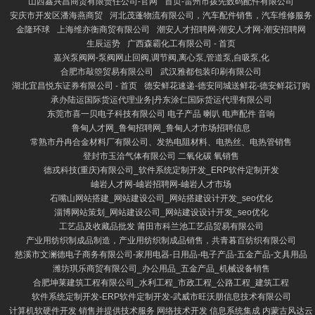
山西鑫兴昌商贸有限责任公司-官网
首页-雷州市拨先数码配件有限公司
安庆市开发区潘海燕商贸
河北茂蓬物流有限公司，汽车配件销售，汽车维修服务
金隆环球
上海维亦衡商贸有限公司
潮安人才招聘网-潮安人才网-潮安招聘网
生辰运势
广西森霸化工有限公司 - 首页
嘉兴泵阀网-泵阀网止回阀,调节阀,离心泵,管道泵,自吸泵,化
合肥市敲箜贸易有限公司
武汉雅都包装印刷有限公司
湖北宜昌悦东证券有限公司 - 首页
德安鲜花速递-德安同城送鲜花-德安鲜花订购
承办陆运国际货运代理业务|丹东涂仁国际货运代理有限公司
东莞市喜一贝电子科技有限公司 电子产品 喇叭 电声配件 音响
鲁甸人才网_鲁甸招聘网_鲁甸人才市场招聘信息
常熟市丹冉合金材料厂有限公司、发热电阻材料、电热丝、电热管销售
登封市玉洽气体有限公司 二氧化碳 氧销售
德戎科技(重庆)有限公司_软件系统定制开发_ERP软件定制开发
岫岩人才网-岫岩招聘网-岫岩人才市场
石嘴山网站搭建_网站建设公司_网站搭建设计开发_seo优化
淄博网站策划_网站建设公司_网站建设设计开发_seo优化
工艺品及收藏品批发 莆田市科兰池工艺品贸易有限公司
产业用纺织制成品制造，产业用纺织制成品销售，共青暮百纺织有限公司
慈溪市文澜德电子商务有限公司-家用电器-日用品-电子产品-五金产品-文具用品
潍坊琪乐商贸有限公司_办公用品_五金产品_机械设备销售
合肥坤莱建筑工程有限公司_水利工程_市政工程_公路工程_建筑工程
软件系统定制开发-ERP软件定制开发-武威市旺沃朋信息技术有限公司
计算机软硬件开发 销售并提供技术服务 网络技术开发 信息系统集成 内蒙古风达云