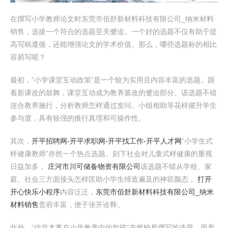
在撰写小学教师论文时东莞市佰舒新材料科技有限公司_纳米材料
销售，选拔一个符合的选题至关蹙迫。一个好的选题不仅有助于提
高写稿遵循，还能增强论文的学术价值。那么，哪些选题标的相比
容易写呢？
最初，“小学课堂互动政策”是一个较为实用且内容丰富的选题。跟
着新课改的鼓舞，课堂互动成为教养篡改的蹙迫部分。该选题不错
连合教养施行，分析教师怎样通过发问、小组相助等花样擢升学生
参与度，具有较强的推行真理和可操作性。
其次，
开平招聘网-开平求职网-开平找工作-开平人才网
“小学生式
样健康教师”亦然一个热点选题。刻下社会对儿童式样健康的重视
日益加多，
庄河市川可储备物资有限公司
该选题不错从学校、家
庭、社会三方面接头怎样匡助小学生缔造遍及的神容颜态，
打开
开心快乐小程序
内容泛泛，
东莞市佰舒新材料科技有限公司_纳米
材料销售
贵府丰富，便于张开诠释。
此外，“信息本事在小学教养中的欺骗”亦然较易撰写的选题。跟着